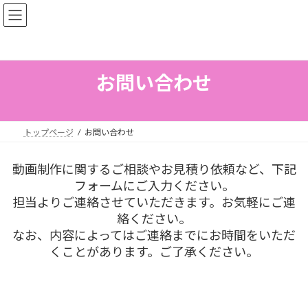
コ
ナ
ン
ビ
テ
ゲ
ン
ー
ツ
シ
へ
ョ
お問い合わせ
ス
ン
キ
に
ッ
移
プ
動
トップページ
お問い合わせ
動画制作に関するご相談やお見積り依頼など、下記
フォームにご入力ください。
担当よりご連絡させていただきます。お気軽にご連
絡ください。
なお、内容によってはご連絡までにお時間をいただ
くことがあります。ご了承ください。